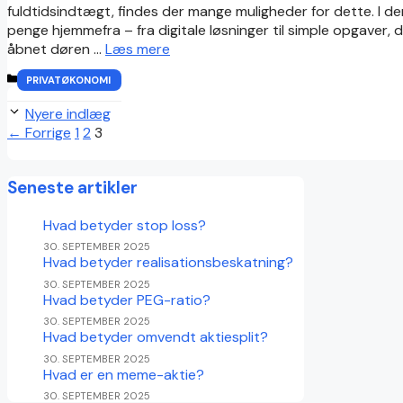
fuldtidsindtægt, findes der mange muligheder for dette. I de
penge hjemmefra – fra digitale løsninger til simple opgaver, 
åbnet døren …
Læs mere
KATEGORIER
PRIVATØKONOMI
Nyere indlæg
Side
Side
Side
←
Forrige
1
2
3
Seneste artikler
Hvad betyder stop loss?
30. SEPTEMBER 2025
Hvad betyder realisationsbeskatning?
30. SEPTEMBER 2025
Hvad betyder PEG-ratio?
30. SEPTEMBER 2025
Hvad betyder omvendt aktiesplit?
30. SEPTEMBER 2025
Hvad er en meme-aktie?
30. SEPTEMBER 2025