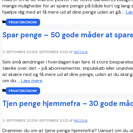
mange muligheder for at spare penge på både kort og lang sig
hjælpe dig med at få mere ud af dine penge uden at gå …
Læ
KATEGORIER
PRIVATØKONOMI
Spar penge – 50 gode måder at spar
11. SEPTEMBER 2025
9. SEPTEMBER 2025
AF
NICOLAI
Selv små ændringer i hverdagen kan føre til store besparels
tænke over det – på abonnementer, impulskøb eller unødvend
at skære ned og få mere ud af dine penge, uden at du skal 
om du …
Læs mere
KATEGORIER
PRIVATØKONOMI
Tjen penge hjemmefra – 30 gode måd
11. SEPTEMBER 2025
9. SEPTEMBER 2025
AF
NICOLAI
Drømmer du om at tjene penge hjemmefra? Uanset om du vil 