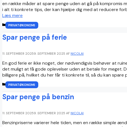
en række måder at spare penge uden at gå på kompromis med
i alt ti konkrete tips, der kan hjælpe dig med at reducere for
Læs mere
KATEGORIER
PRIVATØKONOMI
Spar penge på ferie
11. SEPTEMBER 2025
9. SEPTEMBER 2025
AF
NICOLAI
En god ferie er ikke noget, der nødvendigvis behøver at rui
det muligt at få gode oplevelser uden at betale for meget. 
billigere på, hvilket du her får ti konkrete til, så du kan spare
KATEGORIER
PRIVATØKONOMI
Spar penge på benzin
11. SEPTEMBER 2025
9. SEPTEMBER 2025
AF
NICOLAI
Benzinpriserne varierer hele tiden, men en række simple ændri