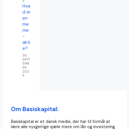
5
Hva
d er
en
me
me
-
akti
e?
30.
SEPT
EMB
ER
202
5
Om Basiskapital:
Basiskapital er et dansk medie, der har til formål at
lære alle nysgerrige sjæle mere om lån og investering.