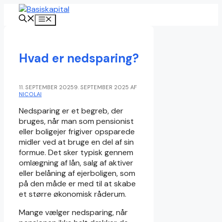
Hop
til
Menu
indhold
Hvad er nedsparing?
11. SEPTEMBER 2025
9. SEPTEMBER 2025
AF
NICOLAI
Nedsparing er et begreb, der
bruges, når man som pensionist
eller boligejer frigiver opsparede
midler ved at bruge en del af sin
formue. Det sker typisk gennem
omlægning af lån, salg af aktiver
eller belåning af ejerboligen, som
på den måde er med til at skabe
et større økonomisk råderum.
Mange vælger nedsparing, når