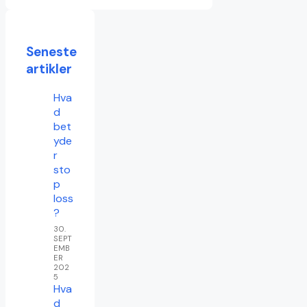
Seneste
artikler
Hva
d
bet
yde
r
sto
p
loss
?
30.
SEPT
EMB
ER
202
5
Hva
d