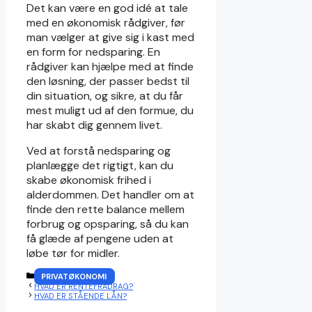
Det kan være en god idé at tale
med en økonomisk rådgiver, før
man vælger at give sig i kast med
en form for nedsparing. En
rådgiver kan hjælpe med at finde
den løsning, der passer bedst til
din situation, og sikre, at du får
mest muligt ud af den formue, du
har skabt dig gennem livet.
Ved at forstå nedsparing og
planlægge det rigtigt, kan du
skabe økonomisk frihed i
alderdommen. Det handler om at
finde den rette balance mellem
forbrug og opsparing, så du kan
få glæde af pengene uden at
løbe tør for midler.
KATEGORIER
PRIVATØKONOMI
HVAD ER RENTEFRADRAG?
HVAD ER STÅENDE LÅN?