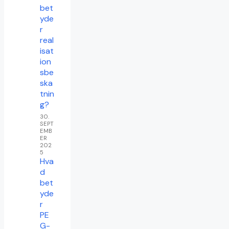
bet
yde
r
real
isat
ion
sbe
ska
tnin
g?
30.
SEPT
EMB
ER
202
5
Hva
d
bet
yde
r
PE
G-