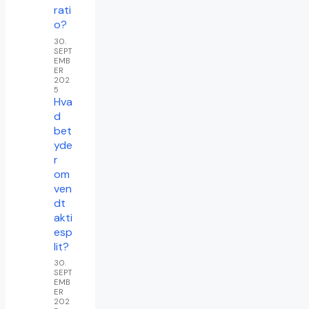
rati
o?
30.
SEPT
EMB
ER
202
5
Hva
d
bet
yde
r
om
ven
dt
akti
esp
lit?
30.
SEPT
EMB
ER
202