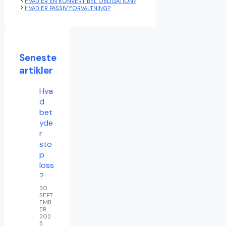
HVAD ER EN KONVERTIBEL OBLIGATION?
HVAD ER PASSIV FORVALTNING?
Seneste
artikler
Hva
d
bet
yde
r
sto
p
loss
?
30.
SEPT
EMB
ER
202
5