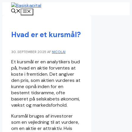
Hop
til
Menu
indhold
Hvad er et kursmål?
30. SEPTEMBER 2025
AF
NICOLAI
Et kursmål er en analytikers bud
på, hvad en aktie forventes at
koste i fremtiden. Det angiver
den pris, som aktien vurderes at
kunne opnå inden for en
bestemt tidsramme, ofte
baseret på selskabets økonomi,
vækst og markedsforhold.
Kursmål bruges af investorer
som en vejledning til at vurdere,
om en aktie er attraktiv. Hvis