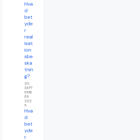
Hva
d
bet
yde
r
real
isat
ion
sbe
ska
tnin
g?
30.
SEPT
EMB
ER
202
5
Hva
d
bet
yde
r