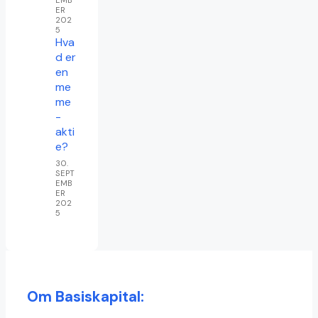
ER
202
5
Hva
d er
en
me
me
-
akti
e?
30.
SEPT
EMB
ER
202
5
Om Basiskapital: