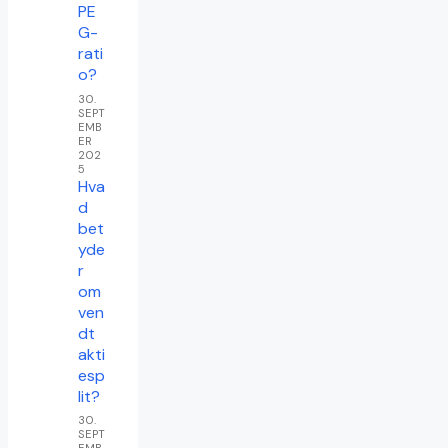
PE
G-
rati
o?
30.
SEPT
EMB
ER
202
5
Hva
d
bet
yde
r
om
ven
dt
akti
esp
lit?
30.
SEPT
EMB