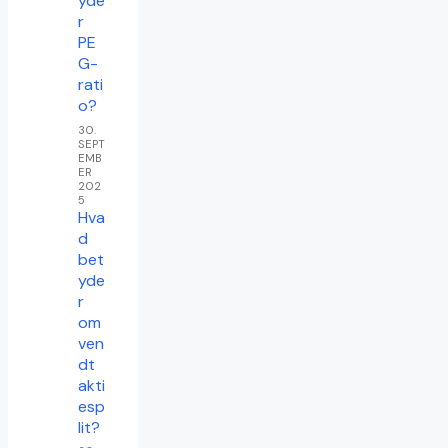
yde
r
PE
G-
rati
o?
30.
SEPT
EMB
ER
202
5
Hva
d
bet
yde
r
om
ven
dt
akti
esp
lit?