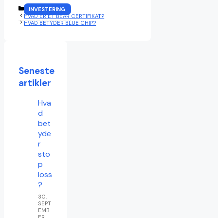
KATEGORIER
INVESTERING
HVAD ER ET BEAR CERTIFIKAT?
HVAD BETYDER BLUE CHIP?
Seneste
artikler
Hva
d
bet
yde
r
sto
p
loss
?
30.
SEPT
EMB
ER