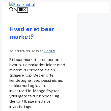
Hop
til
Menu
indhold
Hvad er et bear
market?
30. SEPTEMBER 2025
AF
NICOLAI
Et bear market er en periode,
hvor aktiemarkedet falder med
mindst 20 procent fra en
tidligere top. Det er ofte
kendetegnet ved pessimisme,
usikkerhed og lavere
investortillid. Mange frygter
yderligere fald og holder sig
derfor tilbage med nye
investeringer.