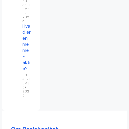
30.
SEPT
EMB
ER
202
5
Hva
d er
en
me
me
-
akti
e?
30.
SEPT
EMB
ER
202
5