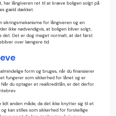
t, har långiveren ret til at kræve boligen solgt på
res gæld dækket.
 sikringsmekanisme for långiveren og en
der ikke nødvendigvis, at boligen bliver solgt,
re det. Det er dog meget normalt, at det først
debliver over længere tid.
reve
lmindelige form og bruges, når du finansierer
Det fungerer som sikkerhed for lånet og er
Når du optager et realkreditlån, er det derfor
ntebrev.
idt anden måde, da det ikke knytter sig til et
og kan stilles som sikkerhed for forskellige