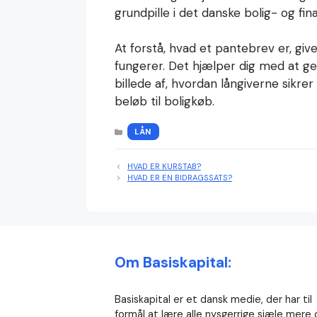
grundpille i det danske bolig- og fi
At forstå, hvad et pantebrev er, give
fungerer. Det hjælper dig med at ge
billede af, hvordan långiverne sikrer
beløb til boligkøb.
KATEGORIER
LÅN
HVAD ER KURSTAB?
HVAD ER EN BIDRAGSSATS?
Om Basiskapital:
Basiskapital er et dansk medie, der har til
formål at lære alle nysgerrige sjæle mere