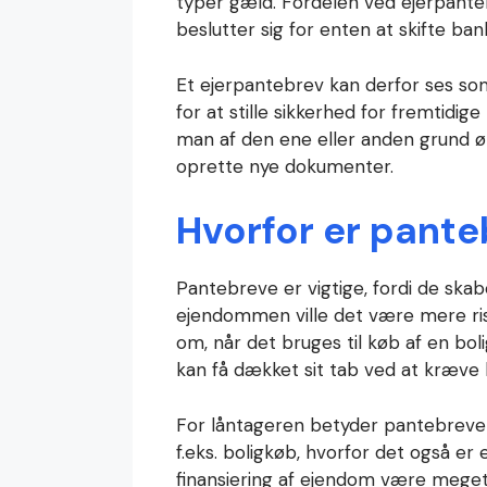
typer gæld. Fordelen ved ejerpante
beslutter sig for enten at skifte bank
Et ejerpantebrev kan derfor ses som
for at stille sikkerhed for fremtidige
man af den ene eller anden grund øn
oprette nye dokumenter.
Hvorfor er pante
Pantebreve er vigtige, fordi de skab
ejendommen ville det være mere risik
om, når det bruges til køb af en bol
kan få dækket sit tab ved at kræve b
For låntageren betyder pantebrevet, 
f.eks. boligkøb, hvorfor det også er 
finansiering af ejendom være meget