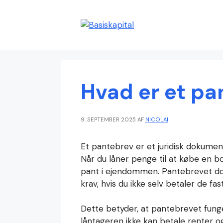
Hop
til
indhold
Hvad er et pa
9. SEPTEMBER 2025
AF
NICOLAI
Et pantebrev er et juridisk dokument
Når du låner penge til at købe en bo
pant i ejendommen. Pantebrevet dok
krav, hvis du ikke selv betaler de fas
Dette betyder, at pantebrevet funge
låntageren ikke kan betale renter og