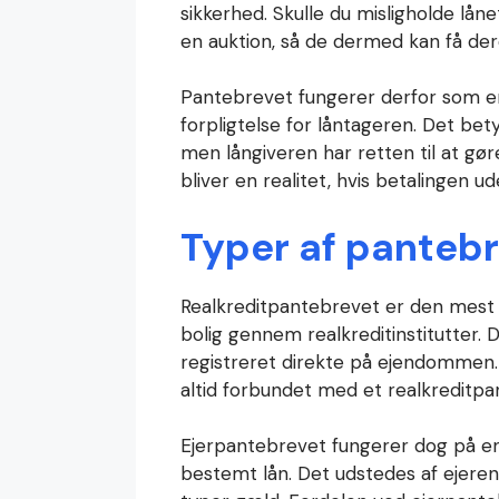
sikkerhed. Skulle du misligholde låne
en auktion, så de dermed kan få de
Pantebrevet fungerer derfor som en
forpligtelse for låntageren. Det bety
men långiveren har retten til at gø
bliver en realitet, hvis betalingen u
Typer af panteb
Realkreditpantebrevet er den mest a
bolig gennem realkreditinstitutter. 
registreret direkte på ejendommen. 
altid forbundet med et realkreditpa
Ejerpantebrevet fungerer dog på en l
bestemt lån. Det udstedes af ejeren 