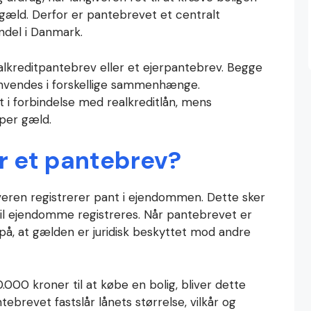
gæld. Derfor er pantebrevet et centralt
ndel i Danmark.
lkreditpantebrev eller et ejerpantebrev. Begge
 anvendes i forskellige sammenhænge.
 i forbindelse med realkreditlån, mens
per gæld.
r et pantebrev?
veren registrerer pant i ejendommen. Dette sker
 til ejendomme registreres. Når pantebrevet er
 på, at gælden er juridisk beskyttet mod andre
0.000 kroner til at købe en bolig, bliver dette
ebrevet fastslår lånets størrelse, vilkår og