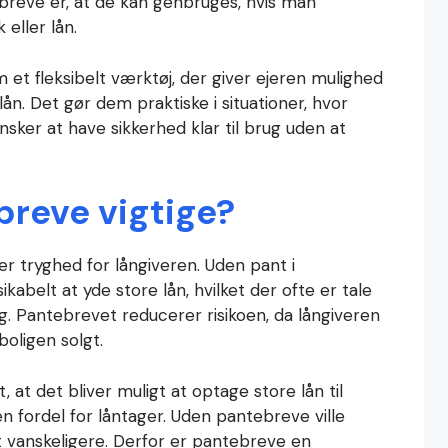
breve er, at de kan genbruges, hvis man
 eller lån.
 et fleksibelt værktøj, der giver ejeren mulighed
 lån. Det gør dem praktiske i situationer, hvor
sker at have sikkerhed klar til brug uden at
breve vigtige?
er tryghed for långiveren. Uden pant i
abelt at yde store lån, hvilket der ofte er tale
ig. Pantebrevet reducerer risikoen, da långiveren
oligen solgt.
at det bliver muligt at optage store lån til
en fordel for låntager. Uden pantebreve ville
 vanskeligere. Derfor er pantebreve en