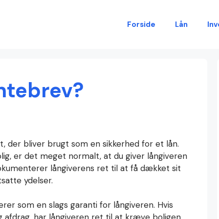
Forside
Lån
Inv
ntebrev?
, der bliver brugt som en sikkerhed for et lån.
lig, er det meget normalt, at du giver långiveren
umenterer långiverens ret til at få dækket sit
tsatte ydelser.
rer som en slags garanti for långiveren. Hvis
 afdrag, har långiveren ret til at kræve boligen