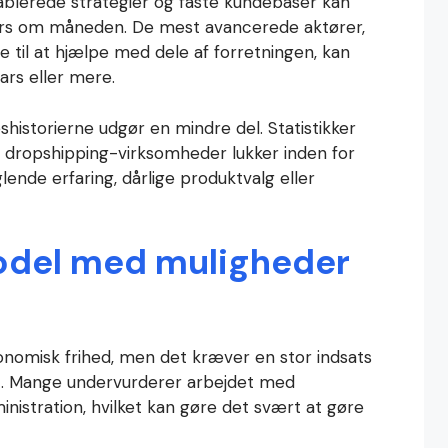
blerede strategier og faste kundebaser kan
ars om måneden. De mest avancerede aktører,
te til at hjælpe med dele af forretningen, kan
ars eller mere.
eshistorierne udgør en mindre del. Statistikker
te dropshipping-virksomheder lukker inden for
lende erfaring, dårlige produktvalg eller
odel med muligheder
onomisk frihed, men det kræver en stor indsats
det. Mange undervurderer arbejdet med
nistration, hvilket kan gøre det svært at gøre