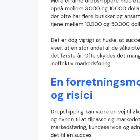
Mere erfarne dropshippere med eta
opnå mellem 3.000 og 10.000 doll
der ofte har flere butikker og ansat
tjene mellem 10.000 og 50.000 doll
Det er dog vigtigt at huske, at succ
viser, at en stor andel af de såkald
det første år. Ofte skyldes det mang
ineffektiv markedsføring.
En forretningsm
og risici
Dropshipping kan være en vej til øk
og evnen til at tilpasse sig marke
markedsføring, kundeservice og admi
det til en succes.