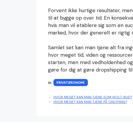
Forvent ikke hurtige resultater, me
til at bygge op over tid. En konsekven
hvis man vil etablere sig som en s
marked, hvor der generelt er rigti
Samlet set kan man tjene alt fra ing
hvor meget tid, viden og ressourcer 
starten, men med vedholdenhed og d
gøre for dig at gøre dropshipping til 
KATEGORIER
PRIVATØKONOMI
HVOR MEGET KAN MAN TJENE SOM WOLT-BUD?
HVOR MEGET KAN MAN TJENE PÅ ONLYFANS?