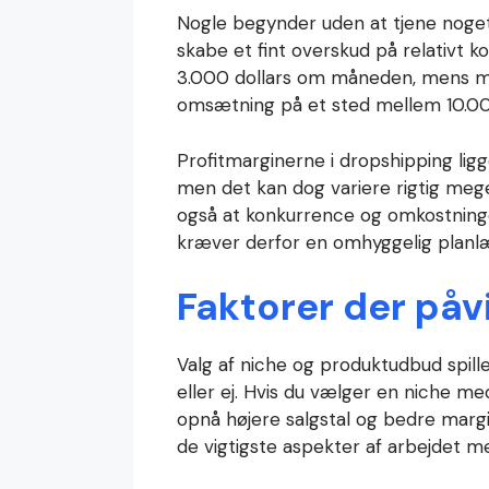
Nogle begynder uden at tjene noge
skabe et fint overskud på relativt k
3.000 dollars om måneden, mens me
omsætning på et sted mellem 10.0
Profitmarginerne i dropshipping lig
men det kan dog variere rigtig mege
også at konkurrence og omkostninge
kræver derfor en omhyggelig planlæ
Faktorer der påv
Valg af niche og produktudbud spiller
eller ej. Hvis du vælger en niche me
opnå højere salgstal og bedre margin
de vigtigste aspekter af arbejdet m