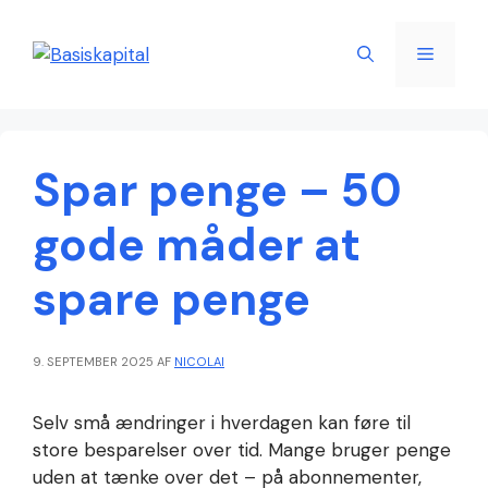
Hop
til
Menu
indhold
Spar penge – 50
gode måder at
spare penge
9. SEPTEMBER 2025
AF
NICOLAI
Selv små ændringer i hverdagen kan føre til
store besparelser over tid. Mange bruger penge
uden at tænke over det – på abonnementer,